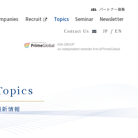
パートナー募集
mpanies
Recruit
Topics
Seminar
Newsletter
/
Contact Us
JP
EN
ASA GROUP
an independent member firm of PrimeGlobal
Topics
最新情報