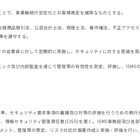
ことで、事業継続の安定化とお客様満足を確実なものとする。
金融商品取引法、公認会計士法、税理士法、著作権法、不正アクセス
基準を遵守する。
ての従業員に対して定期的に実施し、セキュリティに対する意識を高
ック及び内部監査を通じて管理策の有効性を測定、評価し、ISMS
ィ基準、セキュリティ要求事項の審議及び対策の評価を行うための執
に、情報セキュリティ管理責任者(CISO)を置く。ISMS事務局及び
メン卜、管理策の策定、リスク対応計画書作成と実施・評価を行い、