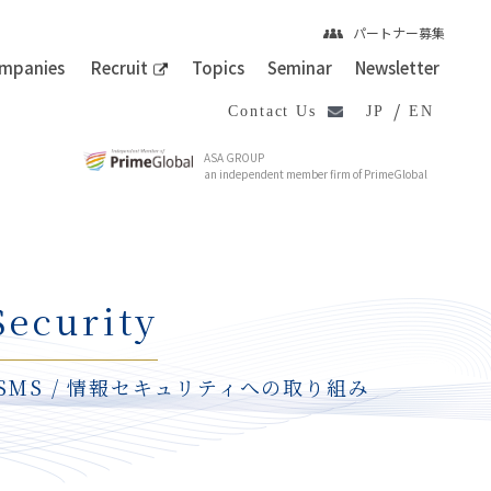
パートナー募集
mpanies
Recruit
Topics
Seminar
Newsletter
/
Contact Us
JP
EN
ASA GROUP
an independent member firm of PrimeGlobal
Security
ISMS / 情報セキュリティへの取り組み