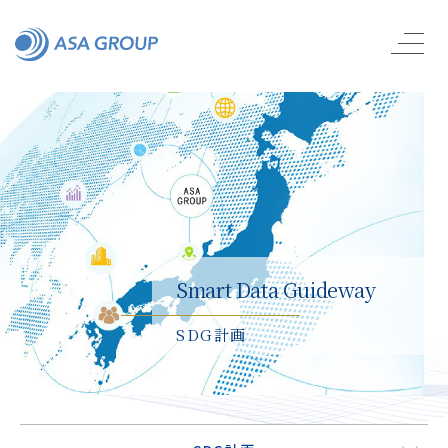
Smart Data Guideway
SDG計画