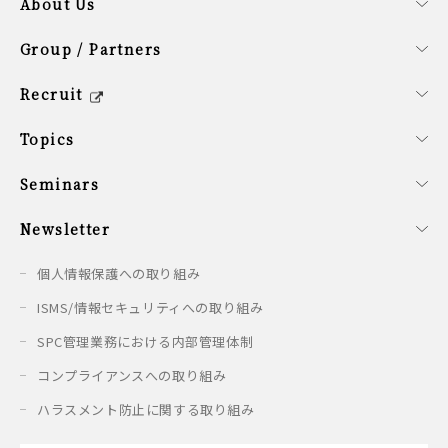
About Us
会社概要
経営理念
SDG計画
役員紹介
サステナビリティ方針
Group / Partners
グループ企業の紹介
提携企業のご紹介
シンガポールオフィス概要
Recruit
キャリア/新卒採用情報
会社を知る
働く環境を知る
新卒の方へ
募集要項
Topics
最新情報
Seminars
開催予定のセミナー
開催済みのセミナー
Newsletter
配信情報
個人情報保護への取り組み
ISMS/情報セキュリティへの取り組み
SPC管理業務における内部管理体制
コンプライアンスへの取り組み
ハラスメント防止に関する取り組み