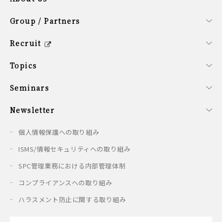
会社概要
経営理念
SDG計画
役員紹介
サステナビリティ方針
Group / Partners
グループ企業の紹介
提携企業のご紹介
シンガポールオフィス概要
Recruit
キャリア/新卒採用情報
会社を知る
働く環境を知る
新卒の方へ
募集要項
Topics
最新情報
Seminars
開催予定のセミナー
開催済みのセミナー
Newsletter
配信情報
個人情報保護への取り組み
ISMS/情報セキュリティへの取り組み
SPC管理業務における内部管理体制
コンプライアンスへの取り組み
ハラスメント防止に関する取り組み