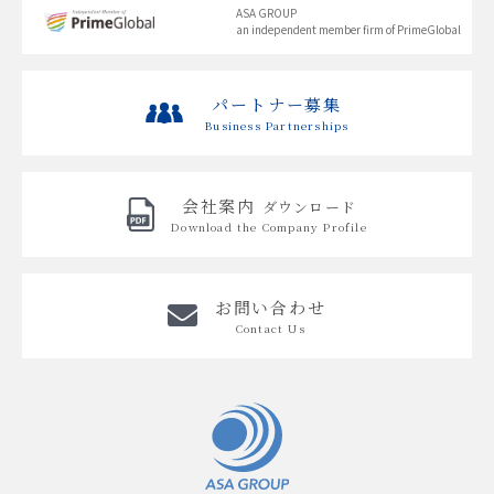
ASA GROUP
an independent member firm of PrimeGlobal
パートナー募集
Business Partnerships
会社案内
ダウンロード
Download the
Company Profile
お問い合わせ
Contact Us