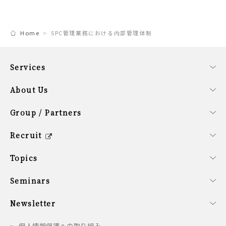
Home
SPC管理業務における内部管理体制
Services
事業内容
ファンドサービス
コーポレートサービス
About Us
会社概要
経営理念
SDG計画
役員紹介
サステナビリティ方針
Group / Partners
グループ企業の紹介
提携企業のご紹介
シンガポールオフィス概要
Recruit
キャリア/新卒採用情報
会社を知る
働く環境を知る
新卒の方へ
募集要項
Topics
最新情報
Seminars
開催予定のセミナー
開催済みのセミナー
Newsletter
配信情報
個人情報保護への取り組み