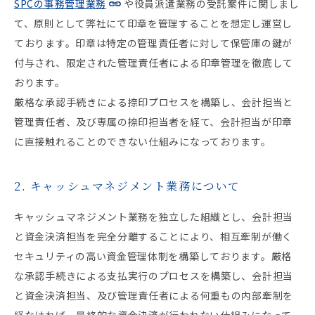
SPCの事務管理業務
や役員派遣業務の受託案件に関しまし
て、原則として弊社にて印章を管理することを想定し運営し
ております。印章は特定の管理責任者に対して保管庫の鍵が
付与され、限定された管理責任者による印章管理を徹底して
おります。
厳格な承認手続きによる捺印プロセスを構築し、会計担当と
管理責任者、及び専属の捺印担当者を経て、会計担当が印章
に直接触れることのできない仕組みになっております。
2. キャッシュマネジメント業務について
キャッシュマネジメント業務を独立した組織とし、会計担当
と資金決済担当を完全分離することにより、相互牽制が働く
セキュリティの高い資金管理体制を構築しております。厳格
な承認手続きによる支払実行のプロセスを構築し、会計担当
と資金決済担当、及び管理責任者による何重もの内部牽制を
経なければ、最終的な資金決済が行われない仕組みになって