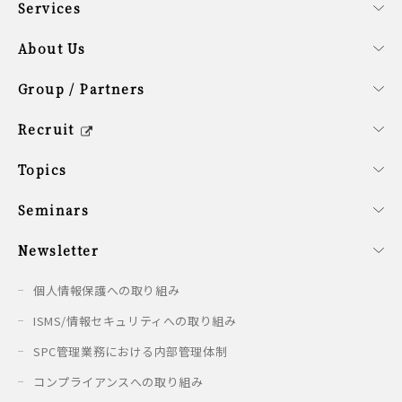
Services
事業内容
ファンドサービス
コーポレートサービス
About Us
会社概要
経営理念
SDG計画
役員紹介
サステナビリティ方針
Group / Partners
グループ企業の紹介
提携企業のご紹介
シンガポールオフィス概要
Recruit
キャリア/新卒採用情報
会社を知る
働く環境を知る
新卒の方へ
募集要項
Topics
最新情報
Seminars
開催予定のセミナー
開催済みのセミナー
Newsletter
配信情報
個人情報保護への取り組み
ISMS/情報セキュリティへの取り組み
SPC管理業務における内部管理体制
コンプライアンスへの取り組み