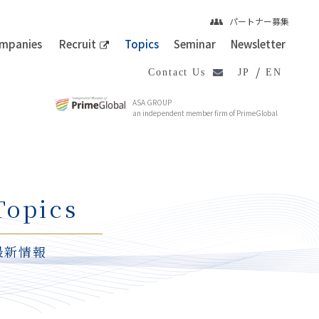
パートナー募集
mpanies
Recruit
Topics
Seminar
Newsletter
/
Contact Us
JP
EN
ASA GROUP
an independent member firm of PrimeGlobal
Topics
最新情報