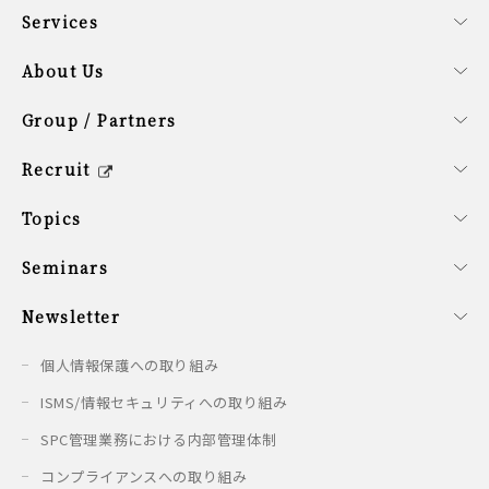
Services
事業内容
ファンドサービス
コーポレートサービス
About Us
会社概要
経営理念
SDG計画
役員紹介
サステナビリティ方針
Group / Partners
グループ企業の紹介
提携企業のご紹介
シンガポールオフィス概要
Recruit
キャリア/新卒採用情報
会社を知る
働く環境を知る
新卒の方へ
募集要項
Topics
最新情報
Seminars
開催予定のセミナー
開催済みのセミナー
Newsletter
配信情報
個人情報保護への取り組み
ISMS/情報セキュリティへの取り組み
SPC管理業務における内部管理体制
コンプライアンスへの取り組み