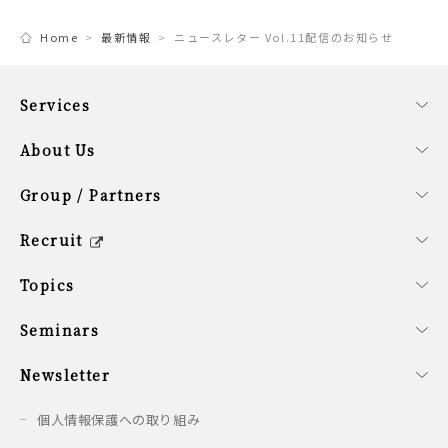
Home
最新情報
ニュースレター Vol.11配信のお知らせ
Services
事業内容
ファンドサービス
コーポレートサービス
About Us
会社概要
経営理念
SDG計画
役員紹介
サステナビリティ方針
Group / Partners
グループ企業の紹介
提携企業のご紹介
シンガポールオフィス概要
Recruit
キャリア/新卒採用情報
会社を知る
働く環境を知る
新卒の方へ
募集要項
Topics
最新情報
Seminars
開催予定のセミナー
開催済みのセミナー
Newsletter
配信情報
個人情報保護への取り組み