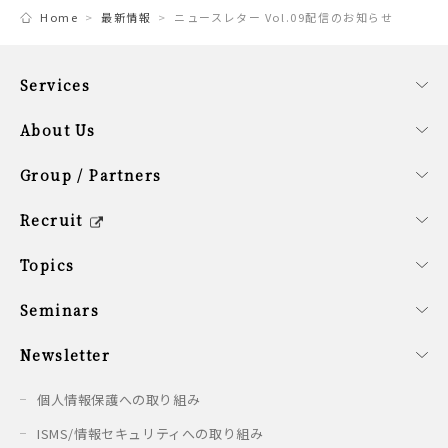
Home
最新情報
ニュースレター Vol.09配信のお知らせ
Services
事業内容
ファンドサービス
コーポレートサービス
About Us
会社概要
経営理念
SDG計画
役員紹介
サステナビリティ方針
Group / Partners
グループ企業の紹介
提携企業のご紹介
シンガポールオフィス概要
Recruit
キャリア/新卒採用情報
会社を知る
働く環境を知る
新卒の方へ
募集要項
Topics
最新情報
Seminars
開催予定のセミナー
開催済みのセミナー
Newsletter
配信情報
個人情報保護への取り組み
ISMS/情報セキュリティへの取り組み