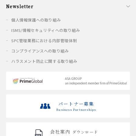
開催予定のセミナー
開催済みのセミナー
Newsletter
配信情報
個人情報保護への取り組み
ISMS/情報セキュリティへの取り組み
SPC管理業務における内部管理体制
コンプライアンスへの取り組み
ハラスメント防止に関する取り組み
ASA GROUP
an independent member firm of PrimeGlobal
パートナー募集
Business Partnerships
会社案内
ダウンロード