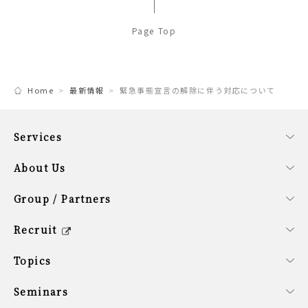
Page Top
Home
最新情報
緊急事態宣言の解除に伴う対応について
Services
事業内容
ファンドサービス
コーポレートサービス
About Us
会社概要
経営理念
SDG計画
役員紹介
サステナビリティ方針
Group / Partners
グループ企業の紹介
提携企業のご紹介
シンガポールオフィス概要
Recruit
キャリア/新卒採用情報
会社を知る
働く環境を知る
新卒の方へ
募集要項
Topics
最新情報
Seminars