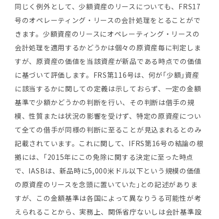
同じく例外として、少額資産のリースについても、FRS17
号のオペレーティング・リースの会計処理をとることがで
きます。少額資産のリースにオペレーティング・リースの
会計処理を適用するかどうかは個々の原資産毎に判定しま
すが、原資産の価値を当該資産が新品である時点での価値
に基づいて評価します。FRS第116号は、何が｢少額｣資産
に該当するかに関しての定義は示しておらず、一定の金額
基準で少額かどうかの判断を行い、その判断は借手の規
模、性質または状況の影響を受けず、特定の原資産につい
て全ての借手が同様の判断に至ることが見込まれるとのみ
記載されています。これに関して、IFRS第16号の結論の根
拠には、｢2015年にこの免除に関する決定に至った時点
で、IASBは、新品時に5,000米ドル以下という規模の価値
の原資産のリースを念頭に置いていた｣との記述がありま
すが、この金額基準は各国によって異なりうる可能性が考
えられることから、実務上、関係省庁ないしは会計基準設