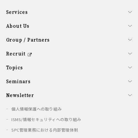
Services
事業内容
ファンドサービス
コーポレートサービス
About Us
会社概要
経営理念
SDG計画
役員紹介
サステナビリティ方針
Group / Partners
グループ企業の紹介
提携企業のご紹介
シンガポールオフィス概要
Recruit
キャリア/新卒採用情報
会社を知る
働く環境を知る
新卒の方へ
募集要項
Topics
最新情報
Seminars
開催予定のセミナー
開催済みのセミナー
Newsletter
配信情報
個人情報保護への取り組み
ISMS/情報セキュリティへの取り組み
SPC管理業務における内部管理体制