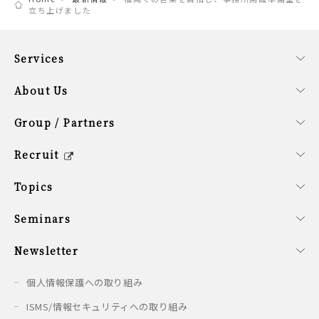
立ち上げました
Services
事業内容
ファンドサービス
コーポレートサービス
About Us
会社概要
経営理念
SDG計画
役員紹介
サステナビリティ方針
Group / Partners
グループ企業の紹介
提携企業のご紹介
シンガポールオフィス概要
Recruit
キャリア/新卒採用情報
会社を知る
働く環境を知る
新卒の方へ
募集要項
Topics
最新情報
Seminars
開催予定のセミナー
開催済みのセミナー
Newsletter
配信情報
個人情報保護への取り組み
ISMS/情報セキュリティへの取り組み