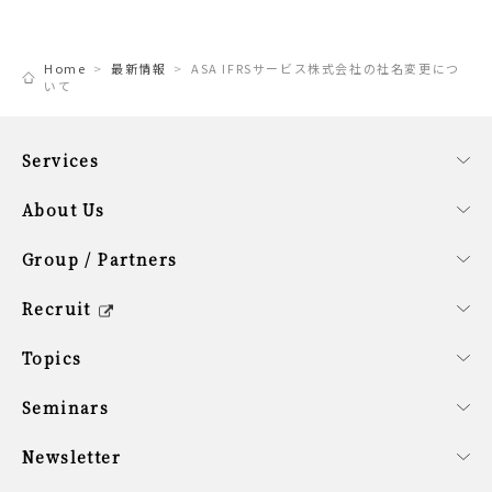
Home
最新情報
ASA IFRSサービス株式会社の社名変更につ
いて
Services
事業内容
ファンドサービス
コーポレートサービス
About Us
会社概要
経営理念
SDG計画
役員紹介
サステナビリティ方針
Group / Partners
グループ企業の紹介
提携企業のご紹介
シンガポールオフィス概要
Recruit
キャリア/新卒採用情報
会社を知る
働く環境を知る
新卒の方へ
募集要項
Topics
最新情報
Seminars
開催予定のセミナー
開催済みのセミナー
Newsletter
配信情報