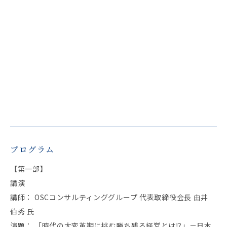
プログラム
【第一部】
講演
講師： OSCコンサルティンググループ 代表取締役会長 由井
伯秀 氏
演題： 「時代の大変革期に挑む勝ち残る経営とは⁉」－日本