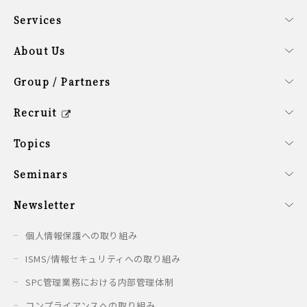
Services
事業内容
ファンドサービス
コーポレートサービス
About Us
会社概要
経営理念
SDG計画
役員紹介
サステナビリティ方針
Group / Partners
グループ企業の紹介
提携企業のご紹介
シンガポールオフィス概要
Recruit
キャリア/新卒採用情報
会社を知る
働く環境を知る
新卒の方へ
募集要項
Topics
最新情報
Seminars
開催予定のセミナー
開催済みのセミナー
Newsletter
配信情報
個人情報保護への取り組み
ISMS/情報セキュリティへの取り組み
SPC管理業務における内部管理体制
コンプライアンスへの取り組み