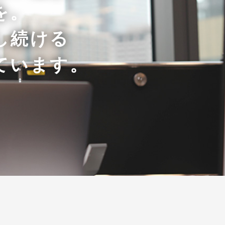
を。
し続ける
ています。
、