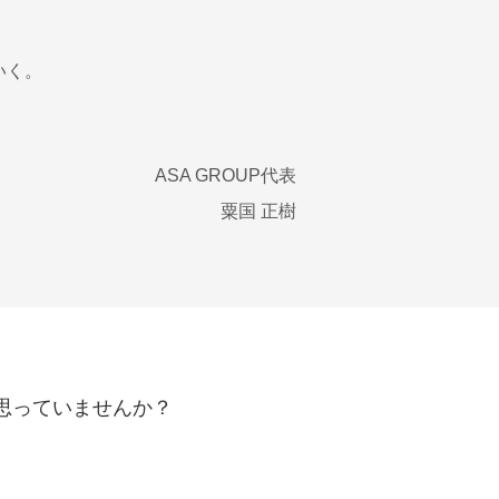
いく。
ASA GROUP代表
粟国 正樹
思っていませんか？
！