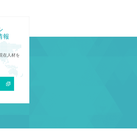
ル
情報
現在人材を